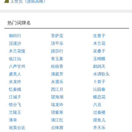
王世贞《游南高峰》
热门词牌名
御街行
菩萨蛮
生查子
浣溪沙
清平乐
木兰花
木兰花慢
踏莎行
采桑子
临江仙
青玉案
玉蝴蝶
八声甘州
桂枝香
鹧鸪天
虞美人
满庭芳
水调歌头
水龙吟
永遇乐
卜算子
忆秦娥
西江月
沁园春
江城子
望海潮
蝶恋花
惜分飞
瑞龙吟
六丑
兰陵王
琐窗寒
过秦楼
薄幸
满江红
摸鱼儿
祝英台近
点绛唇
齐天乐