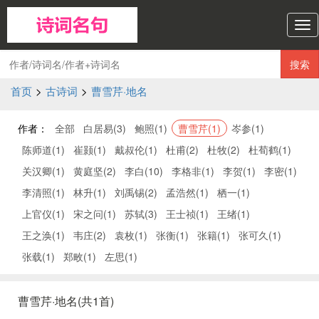
诗
词
名
搜索
句
导
首页
>
古诗词
>
曹雪芹·地名
航
作者：
全部
白居易(3)
鲍照(1)
曹雪芹(1)
岑参(1)
陈师道(1)
崔颢(1)
戴叔伦(1)
杜甫(2)
杜牧(2)
杜荀鹤(1)
关汉卿(1)
黄庭坚(2)
李白(10)
李格非(1)
李贺(1)
李密(1)
李清照(1)
林升(1)
刘禹锡(2)
孟浩然(1)
栖一(1)
上官仪(1)
宋之问(1)
苏轼(3)
王士祯(1)
王绪(1)
王之涣(1)
韦庄(2)
袁枚(1)
张衡(1)
张籍(1)
张可久(1)
张载(1)
郑畋(1)
左思(1)
曹雪芹·地名(共1首)