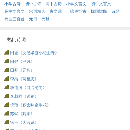
小学古诗
初中古诗
高中古诗
小学文言文
初中文言文
高中文言文
宋词精选
古文观止
咏史怀古
忧国忧民
诗经
元曲三百首
元日
元旦
热门诗词
田登《次泾毕渡小憩山寺》
田登《巴风》
田登《元宵》
李禺《两相思》
释道潜《口占绝句》
李叔同《送别》
倪瓒《客舍咏牵牛花》
苏轼《观潮》
宋玉《大言赋》