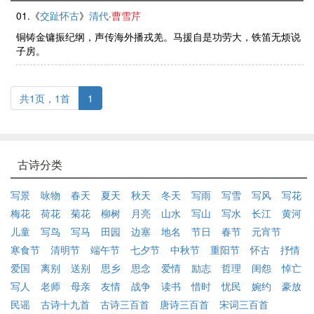
01.《
交趾怀古
》
清代
·
曹雪芹
铜铸金镛振纪纲，声传海外播戎羌。马援自是功劳大，铁笛无烦说
子房。
共1页，1首
1
古诗分类
写景
咏物
春天
夏天
秋天
冬天
写雨
写雪
写风
写花
梅花
荷花
菊花
柳树
月亮
山水
写山
写水
长江
黄河
儿童
写鸟
写马
田园
边塞
地名
节日
春节
元宵节
寒食节
清明节
端午节
七夕节
中秋节
重阳节
怀古
抒情
爱国
离别
送别
思乡
思念
爱情
励志
哲理
闺怨
悼亡
写人
老师
母亲
友情
战争
读书
惜时
忧民
婉约
豪放
民谣
古诗十九首
古诗三百首
唐诗三百首
宋词三百首