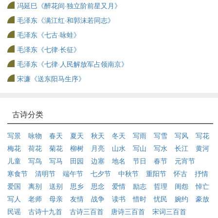
冯延巳《醉花间·独立阶前星又月》
毛泽东《满江红·和郭沫若同志》
毛泽东《七古·咏蛙》
毛泽东《七律·长征》
毛泽东《七律·人民解放军占领南京》
宋濂《送东阳马生序》
古诗分类
写景
咏物
春天
夏天
秋天
冬天
写雨
写雪
写风
写花
梅花
荷花
菊花
柳树
月亮
山水
写山
写水
长江
黄河
儿童
写鸟
写马
田园
边塞
地名
节日
春节
元宵节
寒食节
清明节
端午节
七夕节
中秋节
重阳节
怀古
抒情
爱国
离别
送别
思乡
思念
爱情
励志
哲理
闺怨
悼亡
写人
老师
母亲
友情
战争
读书
惜时
忧民
婉约
豪放
民谣
古诗十九首
古诗三百首
唐诗三百首
宋词三百首