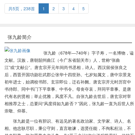
共5页，238首
1
2
3
4
5
张九龄简介
张九龄（678年—740年）字子寿，一名博物，谥
文献。汉族，唐朝韶州曲江（今广东省韶关市）人，世称“张曲
江”或“文献公”。唐玄宗开元年间尚书丞相，诗人。西汉留侯张良之
后，西晋开国功勋壮武郡公张华十四世孙。七岁知属文，唐中宗景龙
初年进士，始调校书郎。玄宗即位，迁右补阙。唐玄宗开元时历官中
书侍郎、同中书门下平章事、中书令。母丧夺哀，拜同平章事。是唐
代有名的贤相；举止优雅，风度不凡。自张九龄去世后，唐玄宗对宰
相推荐之士，总要问“风度得如九龄否？”因此，张九龄一直为后世人所
崇敬、仰慕。
张九龄是一位有胆识、有远见的著名政治家、文学家、诗人、名
相。他忠耿尽职，秉公守则，直言敢谏，选贤任能，不徇私枉法，不