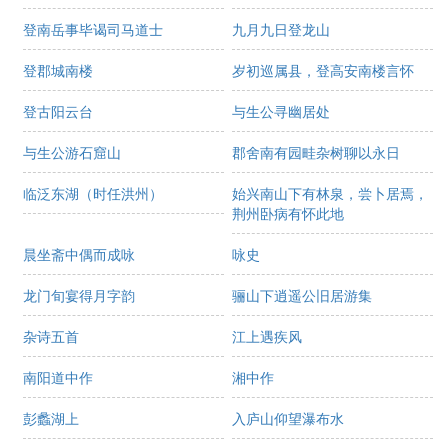
登南岳事毕谒司马道士
九月九日登龙山
登郡城南楼
岁初巡属县，登高安南楼言怀
登古阳云台
与生公寻幽居处
与生公游石窟山
郡舍南有园畦杂树聊以永日
临泛东湖（时任洪州）
始兴南山下有林泉，尝卜居焉，
荆州卧病有怀此地
晨坐斋中偶而成咏
咏史
龙门旬宴得月字韵
骊山下逍遥公旧居游集
杂诗五首
江上遇疾风
南阳道中作
湘中作
彭蠡湖上
入庐山仰望瀑布水