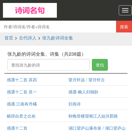
诗
词
名
搜索
句
导
首页
>
古代诗人
>
张九龄诗词全集
航
张九龄的诗词全集、诗集（共238篇）
查找
感遇十二首·其四
望月怀远 / 望月怀古
感遇十二首·其一
感遇·幽人归独卧
感遇·江南有丹橘
归燕诗
赋得自君之出矣
秋晚登楼望南江入始兴郡路
感遇十二首
湖口望庐山瀑布泉 / 湖口望庐山