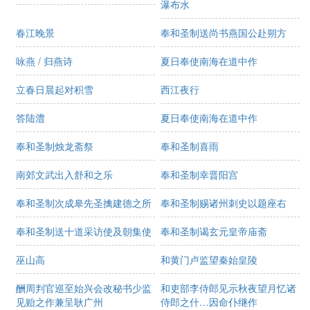
瀑布水
春江晚景
奉和圣制送尚书燕国公赴朔方
咏燕 / 归燕诗
夏日奉使南海在道中作
立春日晨起对积雪
西江夜行
答陆澧
夏日奉使南海在道中作
奉和圣制烛龙斋祭
奉和圣制喜雨
南郊文武出入舒和之乐
奉和圣制幸晋阳宫
奉和圣制次成皋先圣擒建德之所
奉和圣制赐诸州刺史以题座右
奉和圣制送十道采访使及朝集使
奉和圣制谒玄元皇帝庙斋
巫山高
和黄门卢监望秦始皇陵
酬周判官巡至始兴会改秘书少监
和吏部李侍郎见示秋夜望月忆诸
见贻之作兼呈耿广州
侍郎之什…因命仆继作