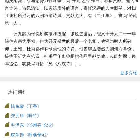
趋炎附势，敢与恶势力作斗争，为“开元之治”作出了积极贡献。他的五
言古诗，诗风清淡，以素练质朴的语言，寄托深远的人生慨望，对扫
除唐初所沿习的六朝绮靡诗风，贡献尤大。有《曲江集》。誉为“岭南
第一人”。
张九龄为张说所奖掖和拔擢，张说去世后，他又于开元二十一年
辅佐玄宗为宰相。作为开元盛世的最后一个名相，他深为时人所敬
仰，王维、杜甫都作有颂美他的诗篇。他曾辟孟浩然为荆州府幕僚，
提拔王维为右拾遗；杜甫早年也曾想把作品呈献给他，未能如愿，晚
年追忆，犹觉得可惜（见《八哀诗》）。
更多介绍..
热门诗词
陆龟蒙《丁香》
朱元璋《咏竹》
毛泽东《沁园春·长沙》
欧阳修《醉翁亭记》