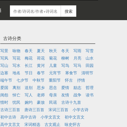
籍
搜索
古诗分类
写景
咏物
春天
夏天
秋天
冬天
写雨
写雪
写风
写花
梅花
荷花
菊花
柳树
月亮
山水
写山
写水
长江
黄河
儿童
写鸟
写马
田园
边塞
地名
节日
春节
元宵节
寒食节
清明节
端午节
七夕节
中秋节
重阳节
怀古
抒情
爱国
离别
送别
思乡
思念
爱情
励志
哲理
闺怨
悼亡
写人
老师
母亲
友情
战争
读书
惜时
忧民
婉约
豪放
民谣
古诗十九首
古诗三百首
唐诗三百首
宋词三百首
小学古诗
初中古诗
高中古诗
小学文言文
初中文言文
高中文言文
宋词精选
古文观止
咏史怀古