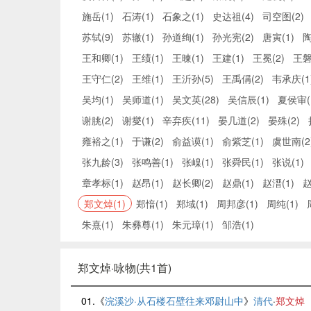
施岳(1)
石涛(1)
石象之(1)
史达祖(4)
司空图(2)
苏轼(9)
苏辙(1)
孙道绚(1)
孙光宪(2)
唐寅(1)
陶
王和卿(1)
王绩(1)
王暕(1)
王建(1)
王冕(2)
王磐
王守仁(2)
王维(1)
王沂孙(5)
王禹偁(2)
韦承庆(1
吴均(1)
吴师道(1)
吴文英(28)
吴信辰(1)
夏侯审(
谢朓(2)
谢燮(1)
辛弃疾(11)
晏几道(2)
晏殊(2)
雍裕之(1)
于谦(2)
俞益谟(1)
俞紫芝(1)
虞世南(2
张九龄(3)
张鸣善(1)
张嵲(1)
张舜民(1)
张说(1)
章孝标(1)
赵昂(1)
赵长卿(2)
赵鼎(1)
赵溍(1)
赵
郑文焯(1)
郑愔(1)
郑域(1)
周邦彦(1)
周纯(1)
朱熹(1)
朱彝尊(1)
朱元璋(1)
邹浩(1)
郑文焯·咏物(共1首)
01.《
浣溪沙·从石楼石壁往来邓尉山中
》
清代
·
郑文焯