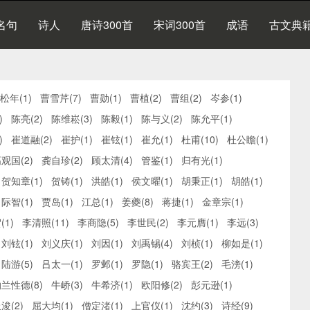
名句
诗人
唐诗300首
宋词300首
成语
古文典
松年(1)
曹雪芹(7)
曹勋(1)
曹植(2)
曹组(2)
岑参(1)
)
陈亮(2)
陈维崧(3)
陈毅(1)
陈与义(2)
陈允平(1)
)
崔道融(2)
崔护(1)
崔铉(1)
崔允(1)
杜甫(10)
杜公瞻(1)
观国(2)
龚自珍(2)
顾太清(4)
管鉴(1)
归有光(1)
贺知章(1)
贺铸(1)
洪皓(1)
侯文曜(1)
胡秉正(1)
胡皓(1)
际智(1)
贾岛(1)
江总(1)
姜夔(8)
蒋捷(1)
金章宗(1)
(1)
李清照(11)
李商隐(5)
李世民(2)
李元膺(1)
李远(3)
刘铉(1)
刘义庆(1)
刘因(1)
刘禹锡(4)
刘桢(1)
柳如是(1)
陆游(5)
吕太一(1)
罗邺(1)
罗隐(1)
骆宾王(2)
毛滂(1)
兰性德(8)
牛峤(3)
牛希济(1)
欧阳修(2)
彭元逊(1)
浚(2)
屈大均(1)
僧定渚(1)
上官仪(1)
沈约(3)
诗经(9)