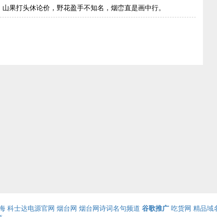
。山果打头休论价，野花盈手不知名，烟峦直是画中行。
海
科士达电源官网
烟台网
烟台网诗词名句频道
谷歌推广
吃货网
精品域