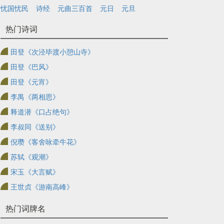
忧国忧民
诗经
元曲三百首
元日
元旦
热门诗词
田登《次泾毕渡小憩山寺》
田登《巴风》
田登《元宵》
李禺《两相思》
释道潜《口占绝句》
李叔同《送别》
倪瓒《客舍咏牵牛花》
苏轼《观潮》
宋玉《大言赋》
王世贞《游南高峰》
热门词牌名