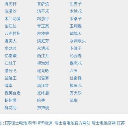
御街行
菩萨蛮
生查子
浣溪沙
清平乐
木兰花
木兰花慢
踏莎行
采桑子
临江仙
青玉案
玉蝴蝶
八声甘州
桂枝香
鹧鸪天
虞美人
满庭芳
水调歌头
水龙吟
永遇乐
卜算子
忆秦娥
西江月
沁园春
江城子
望海潮
蝶恋花
惜分飞
瑞龙吟
六丑
兰陵王
琐窗寒
过秦楼
薄幸
满江红
摸鱼儿
祝英台近
点绛唇
齐天乐
扬州慢
暗香
疏影
醉花阴
声声慢
名
江苏理士电池
科华UPS电源
理士蓄电池官方网站
理士电池官网
江苏