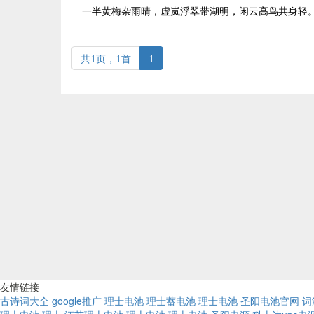
一半黄梅杂雨晴，虚岚浮翠带湖明，闲云高鸟共身轻
共1页，1首
1
友情链接
古诗词大全
google推广
理士电池
理士蓄电池
理士电池
圣阳电池官网
词