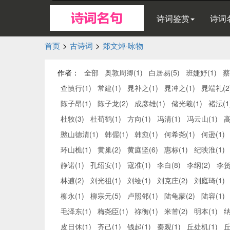
诗词鉴赏
诗词
首页
>
古诗词
>
郑文焯·咏物
作者：
全部
奥敦周卿(1)
白居易(5)
班婕妤(1)
蔡
查慎行(1)
常建(1)
晁补之(1)
晁冲之(1)
晁端礼(2
陈子昂(1)
陈子龙(2)
成彦雄(1)
储光羲(1)
褚沄(1
杜牧(3)
杜荀鹤(1)
方向(1)
冯清(1)
冯云山(1)
高
憨山德清(1)
韩偓(1)
韩愈(1)
何希尧(1)
何逊(1)
环山樵(1)
黄巢(2)
黄庭坚(6)
惠标(1)
纪映淮(1)
静诺(1)
孔绍安(1)
寇准(1)
李白(8)
李纲(2)
李贺
林逋(2)
刘光祖(1)
刘绘(1)
刘克庄(2)
刘庭琦(1)
柳永(1)
柳宗元(5)
卢照邻(1)
陆龟蒙(2)
陆容(1)
毛泽东(1)
梅尧臣(1)
祢衡(1)
米芾(2)
明本(1)
纳
皮日休(1)
齐己(1)
钱起(1)
秦观(1)
丘处机(1)
丘