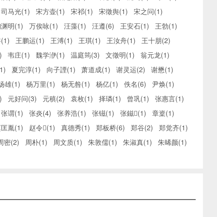
司马光(1)
宋方壶(1)
宋祁(1)
宋徵舆(1)
宋之问(1)
渊明(1)
万俟咏(1)
汪藻(1)
汪遵(6)
王安石(1)
王勃(1)
(1)
王鹏运(1)
王溥(1)
王琪(1)
王汝舟(1)
王十朋(2)
)
韦庄(1)
魏学洢(1)
温庭筠(3)
文徵明(1)
翁元龙(1)
1)
夏完淳(1)
向子諲(1)
萧道成(1)
谢灵运(2)
谢懋(1)
扬雄(1)
杨万里(1)
杨无咎(1)
杨亿(1)
佚名(6)
尹焕(1)
)
元好问(3)
元稹(2)
袁枚(1)
择璘(1)
曾巩(1)
张惠言(1)
张谓(1)
张炎(4)
张养浩(1)
张镃(1)
张鎡(1)
章楶(1)
匡胤(1)
赵令(1)
真德秀(1)
郑板桥(6)
郑谷(2)
郑觉齐(1)
周密(2)
周朴(1)
周文质(1)
朱敦儒(1)
朱淑真(1)
朱晞颜(1)